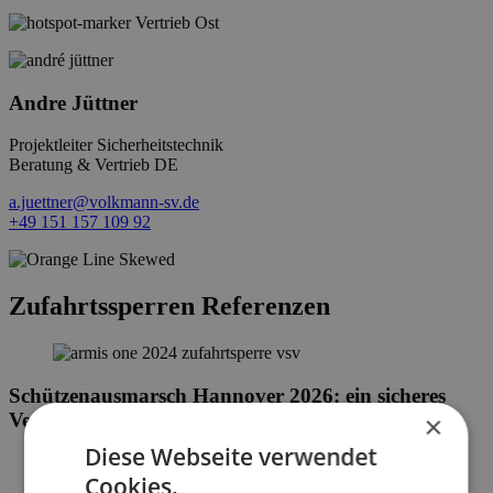
Vertrieb Ost
Andre Jüttner
Projektleiter Sicherheitstechnik
Beratung & Vertrieb DE
a.juettner@volkmann-sv.de
+49 151 157 109 92
Zufahrtssperren Referenzen
Schützenausmarsch Hannover 2026: ein sicheres
Veranstaltungserlebnis.
×
Diese Webseite verwendet
Cookies.