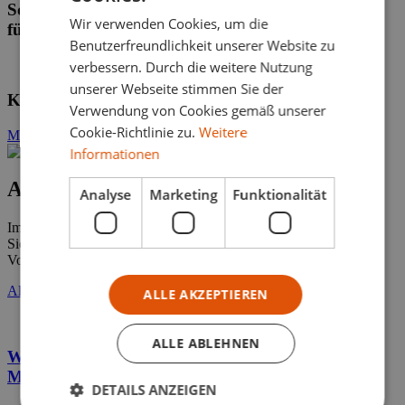
Schlossgrabenfest Darmstadt 2026 Zufahrtsschutz
Wir verwenden Cookies, um die
für Hessens größtes Musikfestival
Benutzerfreundlichkeit unserer Website zu
verbessern. Durch die weitere Nutzung
unserer Webseite stimmen Sie der
Karneval – Andernach feiert!
Verwendung von Cookies gemäß unserer
Cookie-Richtlinie zu.
Weitere
Mehr Referenzen
→
Informationen
Aktuelles
Analyse
Marketing
Funktionalität
Immer wieder dürfen wir spannende Einsätze begleiten. Ob
Sicherung der Spiele der NFL oder von Weihnachtsmärkten und
Volksfesten. Hier lesen Sie darüber.
Alle News
→
ALLE AKZEPTIEREN
ALLE ABLEHNEN
Wir waren auf der Sicherheitsexpo 2026 in
München
DETAILS ANZEIGEN