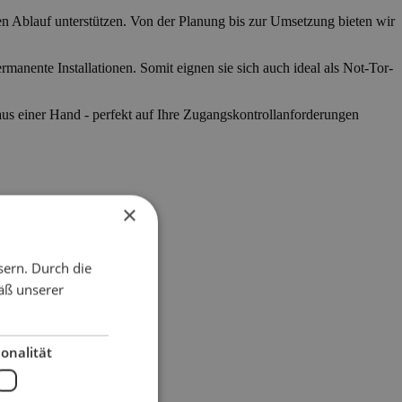
en Ablauf unterstützen. Von der Planung bis zur Umsetzung bieten wir
anente Installationen. Somit eignen sie sich auch ideal als Not-Tor-
 aus einer Hand - perfekt auf Ihre Zugangskontrollanforderungen
×
sern. Durch die
äß unserer
onalität