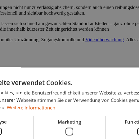
tungen nicht nur zuverlässig absichern, sondern auch einen reibungslos
essionell und sichtbar hochwertig gestalten.
sen sich schnell am gewünschten Standort aufstellen – ganz ohne perm
die innerhalb kürzester Zeit eingerichtet werden können
ve mobiler Umzäunung, Zugangskontrolle und
Videoüberwachung
. Alles
icherung
ite verwendet Cookies.
okies, um die Benutzerfreundlichkeit unserer Website zu verbes
unserer Webseite stimmen Sie der Verwendung von Cookies gem
 zu.
Weitere Informationen
yse
Marketing
Funkti