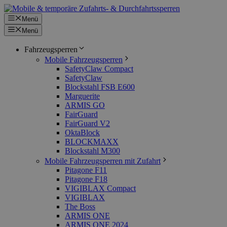
Zum
Inhalt
Menü
springen
Menü
Fahrzeugsperren
Mobile Fahrzeugsperren
SafetyClaw Compact
SafetyClaw
Blockstahl FSB E600
Marguerite
ARMIS GO
FairGuard
FairGuard V2
OktaBlock
BLOCKMAXX
Blockstahl M300
Mobile Fahrzeugsperren mit Zufahrt
Pitagone F11
Pitagone F18
VIGIBLAX Compact
VIGIBLAX
The Boss
ARMIS ONE
ARMIS ONE 2024