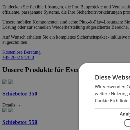
Entdecken Sie flexible Lösungen, die Ihre Bauprojekte und Veranstal
effiziente, passgenaue Systeme, die Ihre Sicherheitsvorkehrungen prof
Unsere mobilen Komponenten sind echte Plug-&-Play-Lösungen: Sie las
Lösung oder zur schnellen Wiederherstellung abgesicherter Bereiche, 
Auf Wunsch erhalten Sie ein komplettes Sicherheitspaket - inklusi
zugeschnitten.
Kostenlose Beratung
+49 2602 9470 0
Unsere Produkte für Event- & Baustellens
Diese Webse
Wir verwenden Co
weitere Nutzung 
Schiebetor 350
Cookie-Richtlinie
Details →
Anal
Schiebetor 550