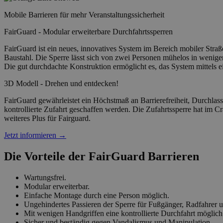
Mobile Barrieren für mehr Veranstaltun
g
ssicherheit
FairGuard - Modular erweiterbare Durchfahrtssperren
FairGuard ist ein neues, innovatives System im Bereich mobiler Straß
Baustahl. Die Sperre lässt sich von zwei Personen mühelos in wenigen
Die gut durchdachte Konstruktion ermöglicht es, das System mittels ei
3D Modell - Drehen und entdecken!
FairGuard gewährleistet ein Höchstmaß an Barrierefreiheit, Durchlas
kontrollierte Zufahrt geschaffen werden. Die Zufahrtssperre hat im 
weiteres Plus für Fairguard.
Jetzt informieren
→
Die Vorteile der FairGuard Barrieren
Wartungsfrei.
Modular erweiterbar.
Einfache Montage durch eine Person möglich.
Ungehindertes Passieren der Sperre für Fußgänger, Radfahrer u
Mit wenigen Handgriffen eine kontrollierte Durchfahrt möglich
Sicher und beständig gegen Vandalismus und Manipulation.