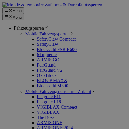
Zum
Inhalt
Menü
springen
Menü
Fahrzeugsperren
Mobile Fahrzeugsperren
SafetyClaw Compact
SafetyClaw
Blockstahl FSB E600
Marguerite
ARMIS GO
FairGuard
FairGuard V2
OktaBlock
BLOCKMAXX
Blockstahl M300
Mobile Fahrzeugsperren mit Zufahrt
Pitagone F11
Pitagone F18
VIGIBLAX Compact
VIGIBLAX
The Boss
ARMIS ONE
ARMIS ONE 2024