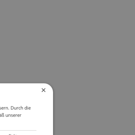
×
sern. Durch die
äß unserer