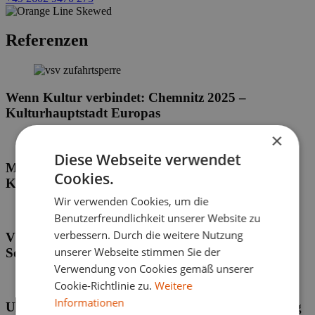
Referenzen
Wenn Kultur verbindet: Chemnitz 2025 –
Kulturhauptstadt Europas
×
Diese Webseite verwendet
Mit Sicherheit gut besucht: VSV beim Kölner
Cookies.
Karneval im Einsatz
Wir verwenden Cookies, um die
Benutzerfreundlichkeit unserer Website zu
verbessern. Durch die weitere Nutzung
VSV Durchfahrtssperren beim Koblenzer
unserer Webseite stimmen Sie der
Sommerfest 2024
Verwendung von Cookies gemäß unserer
Cookie-Richtlinie zu.
Weitere
Informationen
UEFA Euro 2024 | Berlin, Frankfurt, Köln, Leipzig