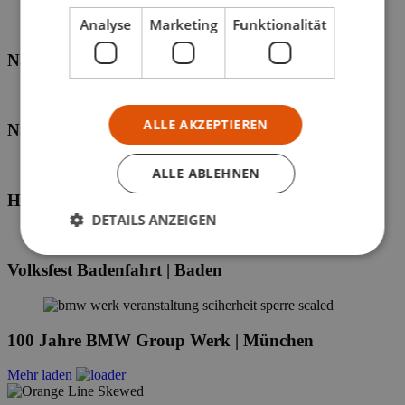
Analyse
Marketing
Funktionalität
National Football League NFL | Frankfurt
ALLE AKZEPTIEREN
Nature One | Kastellaun
ALLE ABLEHNEN
Hochheimer Markt | Hochheim
DETAILS ANZEIGEN
Volksfest Badenfahrt | Baden
100 Jahre BMW Group Werk | München
Mehr laden